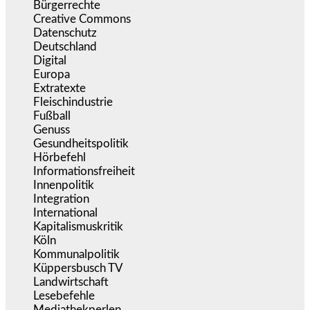
Bürgerrechte
(1.675)
Creative Commons
(467)
Datenschutz
(380)
Deutschland
(5.053)
Digital
(1.981)
Europa
(3.275)
Extratexte
(201)
Fleischindustrie
(50)
Fußball
(1.518)
Genuss
(1.206)
Gesundheitspolitik
(853)
Hörbefehl
(166)
Informationsfreiheit
(17)
Innenpolitik
(1.924)
Integration
(444)
International
(5.497)
Kapitalismuskritik
(254)
Köln
(338)
Kommunalpolitik
(255)
Küppersbusch TV
(153)
Landwirtschaft
(217)
Lesebefehle
(2.605)
Mediathekperlen
(536)