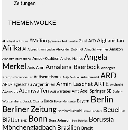
Zeitungen
(525)
THEMENWOLKE
#MeToo
Afghanistan
3sat
AfD
#FridaysForFuture
(a)Soziale Netzwerke
Afrika
AI
Amazon
Albrecht von Lucke
Alexander Dobrindt
Alina Schwermer
Angela
Ampel-Koalition
Andrea Nahles
Amnesty International
Merkel
Annalena Baerbock
Anis Amri
Annegret
ARD
Antisemitismus
Kramp-Karrenbauer
Arbeitsmarkt
Antje Vollmer
Armin Laschet
ARTE
Argentinien
ARD-Tagesschau
Asylrecht
Atomwaffen
Axel Springer SE
Auswärtiges Amt
Atomkraft
Baden-
Berlin
Bayern
Barca
Württemberg
Barack Obama
Bayer-Monsanto
Berliner Zeitung
Beuel
Bernhard Schmid
Bernie Sanders
Bild
Bonn
Borussia
Blätter
Boris Johnson
BND
Boris Pistorius
Mönchengladbach
Brasilien
Brexit