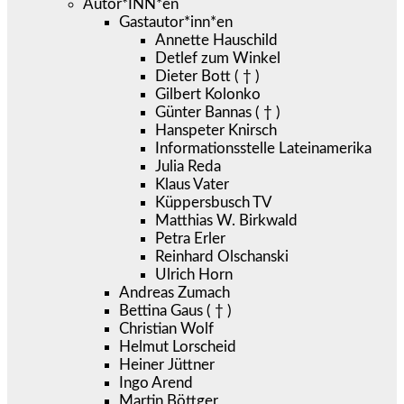
Autor*INN*en
Gastautor*inn*en
Annette Hauschild
Detlef zum Winkel
Dieter Bott ( † )
Gilbert Kolonko
Günter Bannas ( † )
Hanspeter Knirsch
Informationsstelle Lateinamerika
Julia Reda
Klaus Vater
Küppersbusch TV
Matthias W. Birkwald
Petra Erler
Reinhard Olschanski
Ulrich Horn
Andreas Zumach
Bettina Gaus ( † )
Christian Wolf
Helmut Lorscheid
Heiner Jüttner
Ingo Arend
Martin Böttger