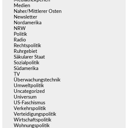
Medien
(5.358)
Naher/Mittlerer Osten
(828)
Newsletter
(1.068)
Nordamerika
(1.141)
NRW
(977)
Politik
(9.190)
Radio
(486)
Rechtspolitik
(535)
Ruhrgebiet
(392)
Säkularer Staat
(70)
Sozialpolitik
(1.235)
Südamerika
(471)
TV
(1.716)
Überwachungstechnik
(546)
Umweltpolitik
(641)
Uncategorized
(144)
Universum
(39)
US-Faschismus
(344)
Verkehrspolitik
(539)
Verteidigungspolitik
(683)
Wirtschaftspolitik
(1.121)
Wohnungspolitik
(112)