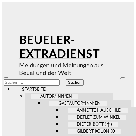
BEUELER-
EXTRADIENST
Meldungen und Meinungen aus
Beuel und der Welt
Mobile-
Suchfel
Suchen
Menü
ein-/au
nach:
ein-/ausblenden
STARTSEITE
AUTOR*INN*EN
GASTAUTOR*INN*EN
ANNETTE HAUSCHILD
DETLEF ZUM WINKEL
DIETER BOTT ( † )
GILBERT KOLONKO