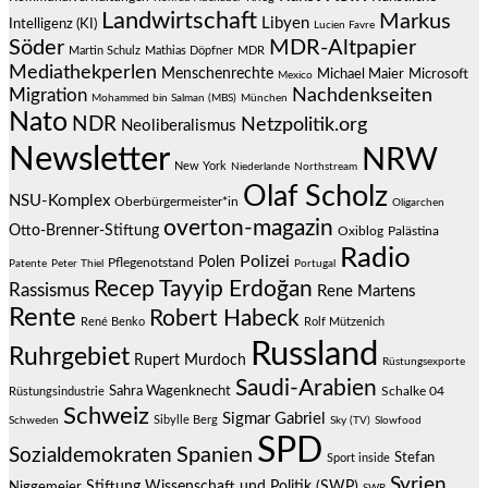
Landwirtschaft
Markus
Libyen
Intelligenz (KI)
Lucien Favre
Söder
MDR-Altpapier
Martin Schulz
Mathias Döpfner
MDR
Mediathekperlen
Menschenrechte
Michael Maier
Microsoft
Mexico
Migration
Nachdenkseiten
Mohammed bin Salman (MBS)
München
Nato
NDR
Netzpolitik.org
Neoliberalismus
Newsletter
NRW
New York
Niederlande
Northstream
Olaf Scholz
NSU-Komplex
Oberbürgermeister*in
Oligarchen
overton-magazin
Otto-Brenner-Stiftung
Oxiblog
Palästina
Radio
Polizei
Polen
Pflegenotstand
Patente
Peter Thiel
Portugal
Recep Tayyip Erdoğan
Rassismus
Rene Martens
Rente
Robert Habeck
René Benko
Rolf Mützenich
Russland
Ruhrgebiet
Rupert Murdoch
Rüstungsexporte
Saudi-Arabien
Sahra Wagenknecht
Schalke 04
Rüstungsindustrie
Schweiz
Sigmar Gabriel
Sibylle Berg
Schweden
Sky (TV)
Slowfood
SPD
Spanien
Sozialdemokraten
Stefan
Sport inside
Syrien
Stiftung Wissenschaft und Politik (SWP)
Niggemeier