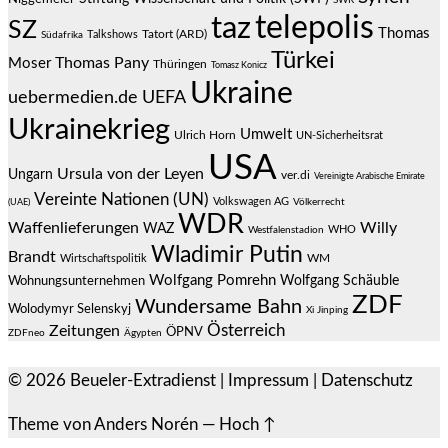
SWR
telepolis
taz
SZ
Thomas
Talkshows
Tatort (ARD)
Südafrika
Türkei
Thomas Pany
Moser
Thüringen
Tomasz Konicz
Ukraine
uebermedien.de
UEFA
Ukrainekrieg
Umwelt
Ulrich Horn
UN-Sicherheitsrat
USA
Ursula von der Leyen
Ungarn
ver.di
Vereinigte Arabische Emirate
Vereinte Nationen (UN)
Volkswagen AG
(UAE)
Völkerrecht
WDR
Waffenlieferungen
Willy
WAZ
WHO
Westfalenstadion
Wladimir Putin
Brandt
Wirtschaftspolitik
WM
Wolfgang Pomrehn
Wolfgang Schäuble
Wohnungsunternehmen
ZDF
Wundersame Bahn
Wolodymyr Selenskyj
Xi Jinping
Österreich
Zeitungen
ÖPNV
ZDFneo
Ägypten
© 2026
Beueler-Extradienst
|
Impressum
|
Datenschutz
Theme von
Anders Norén
—
Hoch ↑