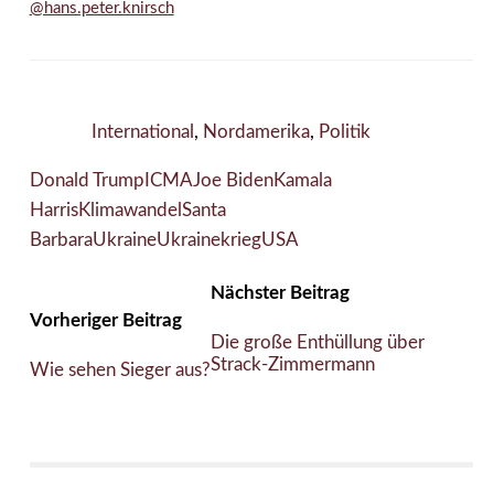
@hans.peter.knirsch
International
,
Nordamerika
,
Politik
Donald Trump
ICMA
Joe Biden
Kamala
Harris
Klimawandel
Santa
Barbara
Ukraine
Ukrainekrieg
USA
Nächster Beitrag
Vorheriger Beitrag
Die große Enthüllung über
Strack-Zimmermann
Wie sehen Sieger aus?