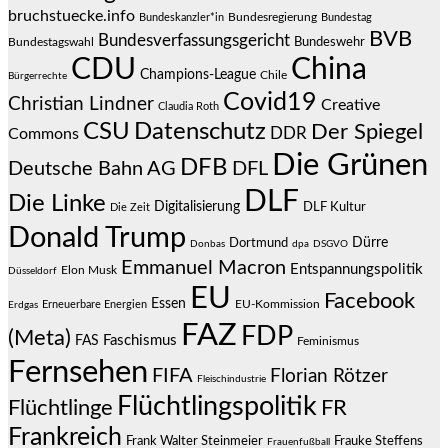
bruchstuecke.info
Bundesregierung
Bundestag
Bundeskanzler*in
BVB
Bundesverfassungsgericht
Bundeswehr
Bundestagswahl
CDU
China
Champions-League
Chile
Bürgerrechte
Covid19
Christian Lindner
Creative
Claudia Roth
CSU
Datenschutz
Der Spiegel
DDR
Commons
Die Grünen
DFB
Deutsche Bahn AG
DFL
DLF
Die Linke
Digitalisierung
DLF Kultur
Die Zeit
Donald Trump
Dürre
Dortmund
Donbas
dpa
DSGVO
Emmanuel Macron
Entspannungspolitik
Elon Musk
Düsseldorf
EU
Facebook
Essen
EU-Kommission
Erneuerbare Energien
Erdgas
FAZ
FDP
(Meta)
Faschismus
FAS
Feminismus
Fernsehen
FIFA
Florian Rötzer
Fleischindustrie
Flüchtlingspolitik
Flüchtlinge
FR
Frankreich
Frauke Steffens
Frank Walter Steinmeier
Frauenfußball