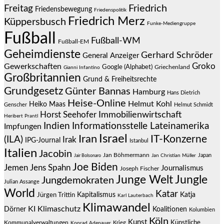
Friedrich
Freitag
Friedensbewegung
Friedenspolitik
Friedrich Merz
Küppersbusch
Funke-Mediengruppe
Fußball
Fußball-WM
Fußball-EM
Geheimdienste
Gerhard Schröder
General Anzeiger
Groko
Gewerkschaften
Google (Alphabet)
Griechenland
Gianni Infantino
Großbritannien
Grund & Freiheitsrechte
Grundgesetz
Günter Bannas
Hamburg
Hans Dietrich
Heise-Online
Helmut Kohl
Heiko Maas
Genscher
Helmut Schmidt
Immobilienwirtschaft
Horst Seehofer
Heribert Prantl
Indien
Informationsstelle Lateinamerika
Impfungen
Israel
Iran
IT-Konzerne
(ILA)
Irak
IPG-Journal
Istanbul
Italien
Jacobin
Jan Böhmermann
Japan
Jair Bolsonaro
Jan Christian Müller
Joe Biden
Jemen
Jens Spahn
Journalismus
Joseph Fischer
Junge Welt
Jungle
Jungdemokraten
Julian Assange
World
Katar
Jürgen Trittin
Kapitalismus
Katja
Karl Lauterbach
Klimawandel
KI
Klimaschutz
Dörner
Koalitionen
Kolumbien
Köln
Kunst
Künstliche
Kommunalverwaltungen
Krieg
Konrad Adenauer