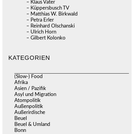
– Klaus Vater
– Küppersbusch TV
– Matthias W. Birkwald
– Petra Erler
– Reinhard Olschanski
– Ulrich Horn
– Gilbert Kolonko
KATEGORIEN
(Slow-) Food
(57)
Afrika
(508)
Asien / Pazifik
(634)
Asyl und Migration
(295)
Atompolitik
(1)
Außenpolitik
(1.721)
Außerirdische
(39)
Beuel
(525)
Beuel & Umland
(2.457)
Bonn
(637)