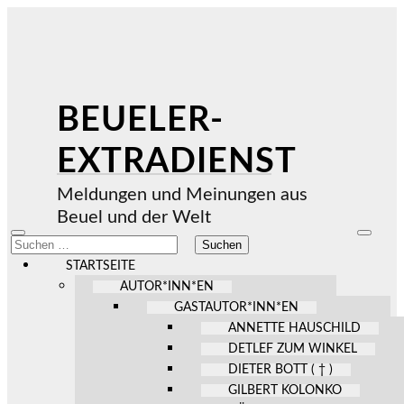
BEUELER-
EXTRADIENST
Meldungen und Meinungen aus
Beuel und der Welt
Mobile-
Suchfel
Suchen
Menü
ein-/au
nach:
ein-/ausblenden
STARTSEITE
AUTOR*INN*EN
GASTAUTOR*INN*EN
ANNETTE HAUSCHILD
DETLEF ZUM WINKEL
DIETER BOTT ( † )
GILBERT KOLONKO