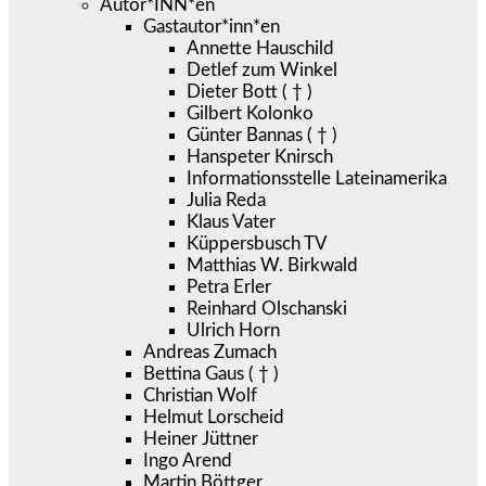
Autor*INN*en
Gastautor*inn*en
Annette Hauschild
Detlef zum Winkel
Dieter Bott ( † )
Gilbert Kolonko
Günter Bannas ( † )
Hanspeter Knirsch
Informationsstelle Lateinamerika
Julia Reda
Klaus Vater
Küppersbusch TV
Matthias W. Birkwald
Petra Erler
Reinhard Olschanski
Ulrich Horn
Andreas Zumach
Bettina Gaus ( † )
Christian Wolf
Helmut Lorscheid
Heiner Jüttner
Ingo Arend
Martin Böttger