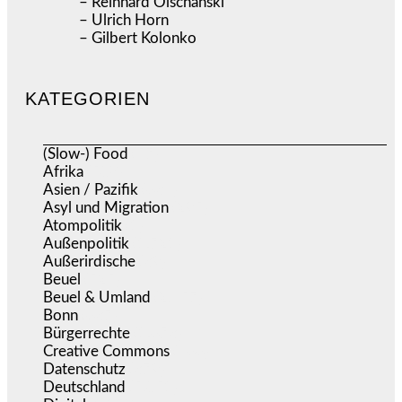
– Reinhard Olschanski
– Ulrich Horn
– Gilbert Kolonko
KATEGORIEN
(Slow-) Food
(57)
Afrika
(508)
Asien / Pazifik
(634)
Asyl und Migration
(295)
Atompolitik
(1)
Außenpolitik
(1.721)
Außerirdische
(39)
Beuel
(525)
Beuel & Umland
(2.457)
Bonn
(637)
Bürgerrechte
(1.673)
Creative Commons
(466)
Datenschutz
(379)
Deutschland
(5.051)