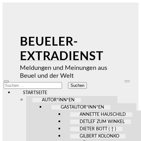
BEUELER-
EXTRADIENST
Meldungen und Meinungen aus
Beuel und der Welt
Mobile-
Suchfel
Suchen
Menü
ein-/au
nach:
ein-/ausblenden
STARTSEITE
AUTOR*INN*EN
GASTAUTOR*INN*EN
ANNETTE HAUSCHILD
DETLEF ZUM WINKEL
DIETER BOTT ( † )
GILBERT KOLONKO