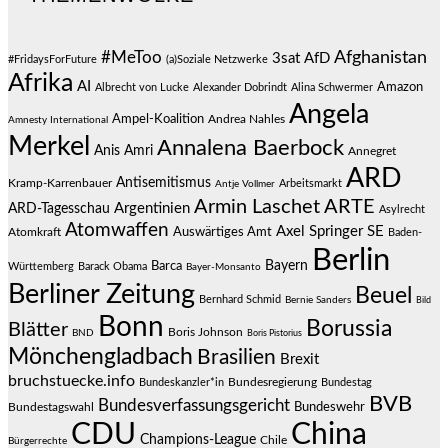
#MeToo
Afghanistan
3sat
AfD
#FridaysForFuture
(a)Soziale Netzwerke
Afrika
AI
Amazon
Albrecht von Lucke
Alexander Dobrindt
Alina Schwermer
Angela
Ampel-Koalition
Andrea Nahles
Amnesty International
Merkel
Annalena Baerbock
Anis Amri
Annegret
ARD
Antisemitismus
Kramp-Karrenbauer
Arbeitsmarkt
Antje Vollmer
Armin Laschet
ARTE
Argentinien
ARD-Tagesschau
Asylrecht
Atomwaffen
Axel Springer SE
Auswärtiges Amt
Atomkraft
Baden-
Berlin
Bayern
Barca
Württemberg
Barack Obama
Bayer-Monsanto
Berliner Zeitung
Beuel
Bernhard Schmid
Bernie Sanders
Bild
Bonn
Borussia
Blätter
Boris Johnson
BND
Boris Pistorius
Mönchengladbach
Brasilien
Brexit
bruchstuecke.info
Bundesregierung
Bundestag
Bundeskanzler*in
BVB
Bundesverfassungsgericht
Bundeswehr
Bundestagswahl
CDU
China
Champions-League
Chile
Bürgerrechte