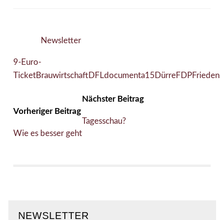
Newsletter
9-Euro-
Ticket
Brauwirtschaft
DFL
documenta15
Dürre
FDP
Frieden
Nächster Beitrag
Vorheriger Beitrag
Tagesschau?
Wie es besser geht
NEWSLETTER