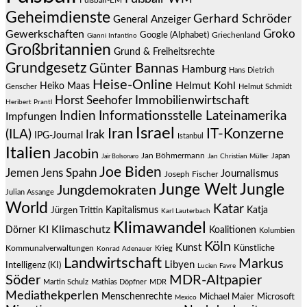
Fußball-EM
Geheimdienste
Gerhard Schröder
General Anzeiger
Groko
Gewerkschaften
Google (Alphabet)
Griechenland
Gianni Infantino
Großbritannien
Grund & Freiheitsrechte
Grundgesetz
Günter Bannas
Hamburg
Hans Dietrich
Heise-Online
Helmut Kohl
Heiko Maas
Genscher
Helmut Schmidt
Immobilienwirtschaft
Horst Seehofer
Heribert Prantl
Indien
Informationsstelle Lateinamerika
Impfungen
Israel
Iran
IT-Konzerne
(ILA)
Irak
IPG-Journal
Istanbul
Italien
Jacobin
Jan Böhmermann
Japan
Jair Bolsonaro
Jan Christian Müller
Joe Biden
Jemen
Jens Spahn
Journalismus
Joseph Fischer
Junge Welt
Jungle
Jungdemokraten
Julian Assange
World
Katar
Jürgen Trittin
Kapitalismus
Katja
Karl Lauterbach
Klimawandel
KI
Klimaschutz
Dörner
Koalitionen
Kolumbien
Köln
Kunst
Künstliche
Kommunalverwaltungen
Krieg
Konrad Adenauer
Landwirtschaft
Markus
Libyen
Intelligenz (KI)
Lucien Favre
Söder
MDR-Altpapier
Martin Schulz
Mathias Döpfner
MDR
Mediathekperlen
Menschenrechte
Michael Maier
Microsoft
Mexico