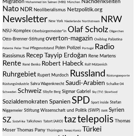
Migration
Nachdenkseiten
Mohammed bin Salman (MBS)
München
Nato
NDR
Netzpolitik.org
Neoliberalismus
Newsletter
NRW
New York
Niederlande
Northstream
Olaf Scholz
NSU-Komplex
Oberbürgermeister*in
Oligarchen
overton-magazin
Otto-Brenner-Stiftung
Oxiblog
Palästina
Radio
Polizei
Polen
Pflegenotstand
Patente
Peter Thiel
Portugal
Recep Tayyip Erdoğan
Rassismus
Rene Martens
Rente
Robert Habeck
René Benko
Rolf Mützenich
Russland
Ruhrgebiet
Rupert Murdoch
Rüstungsexporte
Saudi-Arabien
Sahra Wagenknecht
Schalke 04
Rüstungsindustrie
Schweiz
Sigmar Gabriel
Sibylle Berg
Schweden
Sky (TV)
Slowfood
SPD
Spanien
Sozialdemokraten
Stefan
Sport inside
Syrien
Stiftung Wissenschaft und Politik (SWP)
Niggemeier
SWR
telepolis
taz
SZ
Thomas
Talkshows
Tatort (ARD)
Südafrika
Türkei
Thomas Pany
Moser
Thüringen
Tomasz Konicz