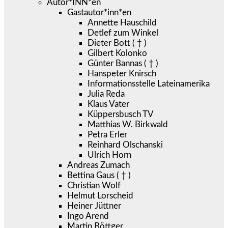
Autor*INN*en
Gastautor*inn*en
Annette Hauschild
Detlef zum Winkel
Dieter Bott ( † )
Gilbert Kolonko
Günter Bannas ( † )
Hanspeter Knirsch
Informationsstelle Lateinamerika
Julia Reda
Klaus Vater
Küppersbusch TV
Matthias W. Birkwald
Petra Erler
Reinhard Olschanski
Ulrich Horn
Andreas Zumach
Bettina Gaus ( † )
Christian Wolf
Helmut Lorscheid
Heiner Jüttner
Ingo Arend
Martin Böttger