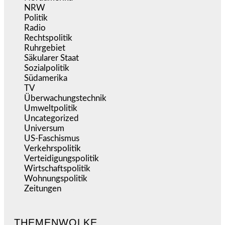
NRW
(977)
Politik
(9.188)
Radio
(484)
Rechtspolitik
(533)
Ruhrgebiet
(392)
Säkularer Staat
(70)
Sozialpolitik
(1.233)
Südamerika
(471)
TV
(1.714)
Überwachungstechnik
(545)
Umweltpolitik
(640)
Uncategorized
(144)
Universum
(38)
US-Faschismus
(344)
Verkehrspolitik
(538)
Verteidigungspolitik
(683)
Wirtschaftspolitik
(1.120)
Wohnungspolitik
(112)
Zeitungen
(524)
THEMENWOLKE