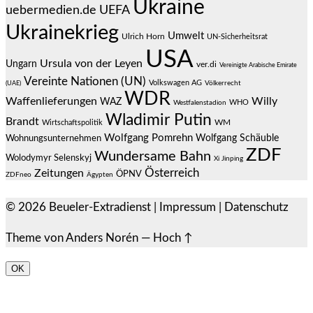
Ukraine
uebermedien.de
UEFA
Ukrainekrieg
Umwelt
Ulrich Horn
UN-Sicherheitsrat
USA
Ursula von der Leyen
Ungarn
ver.di
Vereinigte Arabische Emirate
Vereinte Nationen (UN)
Volkswagen AG
(UAE)
Völkerrecht
WDR
Waffenlieferungen
Willy
WAZ
WHO
Westfalenstadion
Wladimir Putin
Brandt
Wirtschaftspolitik
WM
Wolfgang Pomrehn
Wolfgang Schäuble
Wohnungsunternehmen
ZDF
Wundersame Bahn
Wolodymyr Selenskyj
Xi Jinping
Österreich
Zeitungen
ÖPNV
ZDFneo
Ägypten
© 2026
Beueler-Extradienst
|
Impressum
|
Datenschutz
Theme von
Anders Norén
—
Hoch ↑
OK