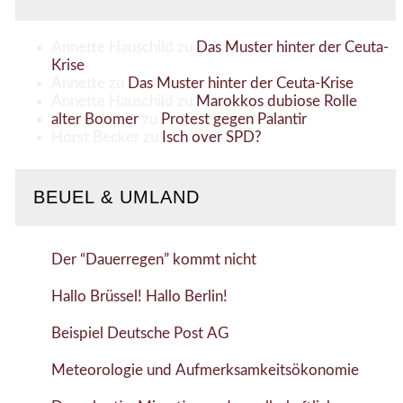
Annette Hauschild
zu
Das Muster hinter der Ceuta-
Krise
Annette
zu
Das Muster hinter der Ceuta-Krise
Annette Hauschild
zu
Marokkos dubiose Rolle
alter Boomer
zu
Protest gegen Palantir
Horst Becker
zu
Isch over SPD?
BEUEL & UMLAND
Der “Dauerregen” kommt nicht
Hallo Brüssel! Hallo Berlin!
Beispiel Deutsche Post AG
Meteorologie und Aufmerksamkeitsökonomie