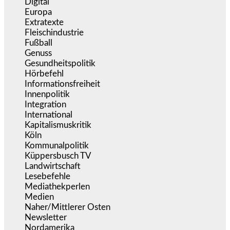
Digital
(1.978)
Europa
(3.274)
Extratexte
(199)
Fleischindustrie
(50)
Fußball
(1.518)
Genuss
(1.206)
Gesundheitspolitik
(852)
Hörbefehl
(166)
Informationsfreiheit
(16)
Innenpolitik
(1.922)
Integration
(443)
International
(5.496)
Kapitalismuskritik
(254)
Köln
(338)
Kommunalpolitik
(255)
Küppersbusch TV
(153)
Landwirtschaft
(216)
Lesebefehle
(2.605)
Mediathekperlen
(536)
Medien
(5.355)
Naher/Mittlerer Osten
(828)
Newsletter
(1.068)
Nordamerika
(1.141)