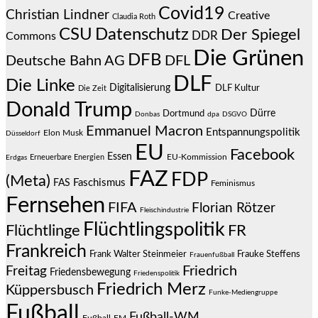
Covid19
Christian Lindner
Creative
Claudia Roth
CSU
Datenschutz
Der Spiegel
DDR
Commons
Die Grünen
DFB
Deutsche Bahn AG
DFL
DLF
Die Linke
Digitalisierung
DLF Kultur
Die Zeit
Donald Trump
Dürre
Dortmund
Donbas
dpa
DSGVO
Emmanuel Macron
Entspannungspolitik
Elon Musk
Düsseldorf
EU
Facebook
Essen
EU-Kommission
Erneuerbare Energien
Erdgas
FAZ
FDP
(Meta)
Faschismus
FAS
Feminismus
Fernsehen
FIFA
Florian Rötzer
Fleischindustrie
Flüchtlingspolitik
Flüchtlinge
FR
Frankreich
Frauke Steffens
Frank Walter Steinmeier
Frauenfußball
Friedrich
Freitag
Friedensbewegung
Friedenspolitik
Friedrich Merz
Küppersbusch
Funke-Mediengruppe
Fußball
Fußball-WM