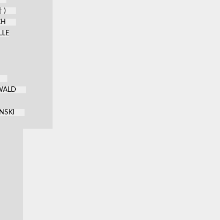
 )
CH
LLE
KWALD
NSKI