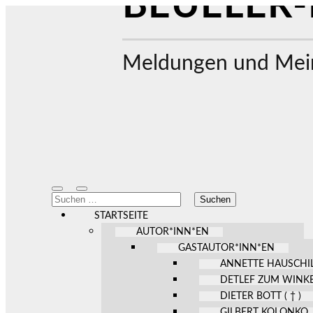
BEUELER-
Meldungen und Mein
Mobile-
Suchfeld
Suchen
Menü
ein-/ausblenden
nach:
ein-/ausblenden
STARTSEITE
AUTOR*INN*EN
GASTAUTOR*INN*EN
ANNETTE HAUSCHI
DETLEF ZUM WINK
DIETER BOTT ( † )
GILBERT KOLONKO