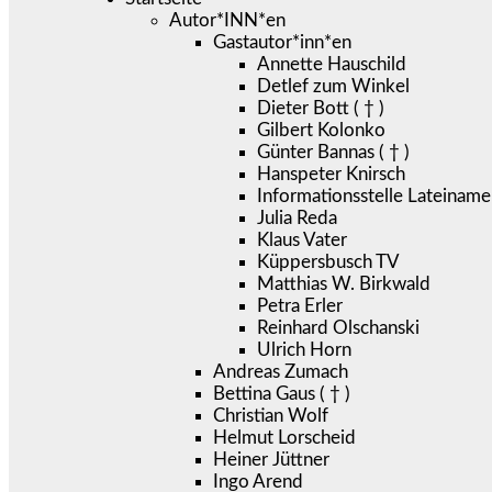
Autor*INN*en
Gastautor*inn*en
Annette Hauschild
Detlef zum Winkel
Dieter Bott ( † )
Gilbert Kolonko
Günter Bannas ( † )
Hanspeter Knirsch
Informationsstelle Lateiname
Julia Reda
Klaus Vater
Küppersbusch TV
Matthias W. Birkwald
Petra Erler
Reinhard Olschanski
Ulrich Horn
Andreas Zumach
Bettina Gaus ( † )
Christian Wolf
Helmut Lorscheid
Heiner Jüttner
Ingo Arend