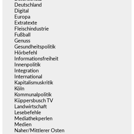
Deutschland
(5.051)
Digital
(1.978)
Europa
(3.274)
Extratexte
(199)
Fleischindustrie
(50)
Fußball
(1.518)
Genuss
(1.206)
Gesundheitspolitik
(852)
Hörbefehl
(166)
Informationsfreiheit
(16)
Innenpolitik
(1.922)
Integration
(443)
International
(5.496)
Kapitalismuskritik
(254)
Köln
(338)
Kommunalpolitik
(255)
Küppersbusch TV
(153)
Landwirtschaft
(216)
Lesebefehle
(2.605)
Mediathekperlen
(536)
Medien
(5.355)
Naher/Mittlerer Osten
(828)