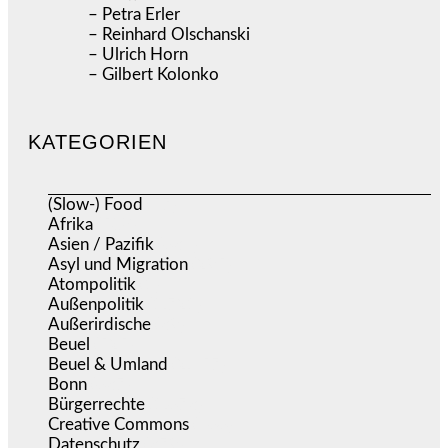
– Petra Erler
– Reinhard Olschanski
– Ulrich Horn
– Gilbert Kolonko
KATEGORIEN
(Slow-) Food
(57)
Afrika
(508)
Asien / Pazifik
(634)
Asyl und Migration
(295)
Atompolitik
(1)
Außenpolitik
(1.721)
Außerirdische
(39)
Beuel
(525)
Beuel & Umland
(2.457)
Bonn
(637)
Bürgerrechte
(1.673)
Creative Commons
(466)
Datenschutz
(379)