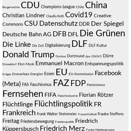
CDU
China
Champions-League
Chile
Bürgerrechte
Covid19
Christian Lindner
Creative
Claudia Roth
CSU
Datenschutz
Der Spiegel
DDR
Commons
Die Grünen
DFB
Deutsche Bahn AG
DFL
DLF
Die Linke
Digitalisierung
DLF Kultur
Die Zeit
Donald Trump
Dürre
Dortmund
Donbas
dpa
DSGVO
Emmanuel Macron
Entspannungspolitik
Elon Musk
Düsseldorf
EU
Facebook
Essen
EU-Kommission
Erneuerbare Energien
Erdgas
FAZ
FDP
(Meta)
Faschismus
FAS
Feminismus
Fernsehen
FIFA
Florian Rötzer
Fleischindustrie
Flüchtlingspolitik
Flüchtlinge
FR
Frankreich
Frauke Steffens
Frank Walter Steinmeier
Frauenfußball
Friedrich
Freitag
Friedensbewegung
Friedenspolitik
Friedrich Merz
Küppersbusch
Funke-Mediengruppe