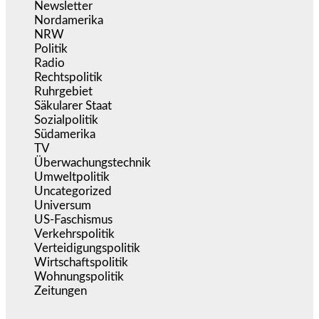
Newsletter
(1.068)
Nordamerika
(1.141)
NRW
(977)
Politik
(9.188)
Radio
(484)
Rechtspolitik
(533)
Ruhrgebiet
(392)
Säkularer Staat
(70)
Sozialpolitik
(1.233)
Südamerika
(471)
TV
(1.714)
Überwachungstechnik
(545)
Umweltpolitik
(640)
Uncategorized
(144)
Universum
(38)
US-Faschismus
(344)
Verkehrspolitik
(538)
Verteidigungspolitik
(683)
Wirtschaftspolitik
(1.120)
Wohnungspolitik
(112)
Zeitungen
(524)