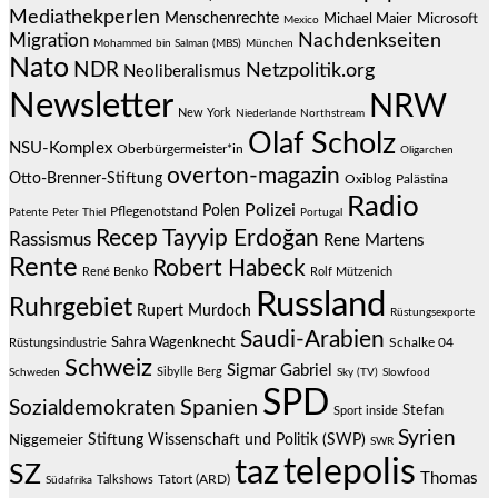
Mediathekperlen
Menschenrechte
Michael Maier
Microsoft
Mexico
Migration
Nachdenkseiten
Mohammed bin Salman (MBS)
München
Nato
NDR
Netzpolitik.org
Neoliberalismus
Newsletter
NRW
New York
Niederlande
Northstream
Olaf Scholz
NSU-Komplex
Oberbürgermeister*in
Oligarchen
overton-magazin
Otto-Brenner-Stiftung
Oxiblog
Palästina
Radio
Polizei
Polen
Pflegenotstand
Patente
Peter Thiel
Portugal
Recep Tayyip Erdoğan
Rassismus
Rene Martens
Rente
Robert Habeck
René Benko
Rolf Mützenich
Russland
Ruhrgebiet
Rupert Murdoch
Rüstungsexporte
Saudi-Arabien
Sahra Wagenknecht
Schalke 04
Rüstungsindustrie
Schweiz
Sigmar Gabriel
Sibylle Berg
Schweden
Sky (TV)
Slowfood
SPD
Spanien
Sozialdemokraten
Stefan
Sport inside
Syrien
Stiftung Wissenschaft und Politik (SWP)
Niggemeier
SWR
telepolis
taz
SZ
Thomas
Talkshows
Tatort (ARD)
Südafrika