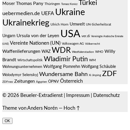
Türkei
Thomas Pany
Moser
Thüringen
Tomasz Konicz
Ukraine
uebermedien.de
UEFA
Ukrainekrieg
Umwelt
Ulrich Horn
UN-Sicherheitsrat
USA
Ursula von der Leyen
Ungarn
ver.di
Vereinigte Arabische Emirate
Vereinte Nationen (UN)
Volkswagen AG
(UAE)
Völkerrecht
WDR
Waffenlieferungen
Willy
WAZ
WHO
Westfalenstadion
Wladimir Putin
Brandt
Wirtschaftspolitik
WM
Wolfgang Pomrehn
Wolfgang Schäuble
Wohnungsunternehmen
ZDF
Wundersame Bahn
Wolodymyr Selenskyj
Xi Jinping
Österreich
Zeitungen
ÖPNV
ZDFneo
Ägypten
© 2026
Beueler-Extradienst
|
Impressum
|
Datenschutz
Theme von
Anders Norén
—
Hoch ↑
OK