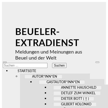
BEUELER-
EXTRADIENST
Meldungen und Meinungen aus
Beuel und der Welt
Mobile-
Suchfel
Suchen
Menü
ein-/au
nach:
ein-/ausblenden
STARTSEITE
AUTOR*INN*EN
GASTAUTOR*INN*EN
ANNETTE HAUSCHILD
DETLEF ZUM WINKEL
DIETER BOTT ( † )
GILBERT KOLONKO