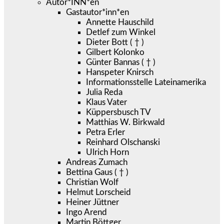
Autor*INN*en
Gastautor*inn*en
Annette Hauschild
Detlef zum Winkel
Dieter Bott ( † )
Gilbert Kolonko
Günter Bannas ( † )
Hanspeter Knirsch
Informationsstelle Lateinamerika
Julia Reda
Klaus Vater
Küppersbusch TV
Matthias W. Birkwald
Petra Erler
Reinhard Olschanski
Ulrich Horn
Andreas Zumach
Bettina Gaus ( † )
Christian Wolf
Helmut Lorscheid
Heiner Jüttner
Ingo Arend
Martin Böttger