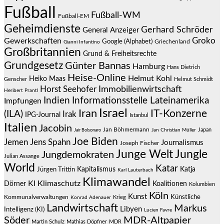
Fußball
Fußball-WM
Fußball-EM
Geheimdienste
Gerhard Schröder
General Anzeiger
Groko
Gewerkschaften
Google (Alphabet)
Griechenland
Gianni Infantino
Großbritannien
Grund & Freiheitsrechte
Grundgesetz
Günter Bannas
Hamburg
Hans Dietrich
Heise-Online
Helmut Kohl
Heiko Maas
Genscher
Helmut Schmidt
Immobilienwirtschaft
Horst Seehofer
Heribert Prantl
Indien
Informationsstelle Lateinamerika
Impfungen
Israel
Iran
IT-Konzerne
(ILA)
Irak
IPG-Journal
Istanbul
Italien
Jacobin
Jan Böhmermann
Japan
Jair Bolsonaro
Jan Christian Müller
Joe Biden
Jemen
Jens Spahn
Journalismus
Joseph Fischer
Junge Welt
Jungle
Jungdemokraten
Julian Assange
World
Katar
Jürgen Trittin
Kapitalismus
Katja
Karl Lauterbach
Klimawandel
KI
Klimaschutz
Dörner
Koalitionen
Kolumbien
Köln
Kunst
Künstliche
Kommunalverwaltungen
Krieg
Konrad Adenauer
Landwirtschaft
Markus
Libyen
Intelligenz (KI)
Lucien Favre
Söder
MDR-Altpapier
Martin Schulz
Mathias Döpfner
MDR