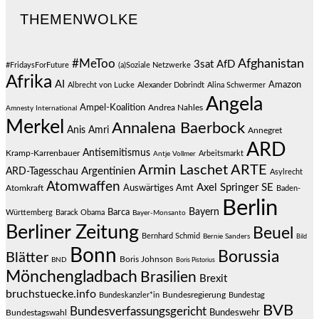
THEMENWOLKE
#MeToo
Afghanistan
3sat
AfD
#FridaysForFuture
(a)Soziale Netzwerke
Afrika
AI
Amazon
Albrecht von Lucke
Alexander Dobrindt
Alina Schwermer
Angela
Ampel-Koalition
Andrea Nahles
Amnesty International
Merkel
Annalena Baerbock
Anis Amri
Annegret
ARD
Antisemitismus
Kramp-Karrenbauer
Arbeitsmarkt
Antje Vollmer
Armin Laschet
ARTE
Argentinien
ARD-Tagesschau
Asylrecht
Atomwaffen
Axel Springer SE
Auswärtiges Amt
Atomkraft
Baden-
Berlin
Bayern
Barca
Württemberg
Barack Obama
Bayer-Monsanto
Berliner Zeitung
Beuel
Bernhard Schmid
Bernie Sanders
Bild
Bonn
Borussia
Blätter
Boris Johnson
BND
Boris Pistorius
Mönchengladbach
Brasilien
Brexit
bruchstuecke.info
Bundesregierung
Bundestag
Bundeskanzler*in
BVB
Bundesverfassungsgericht
Bundeswehr
Bundestagswahl