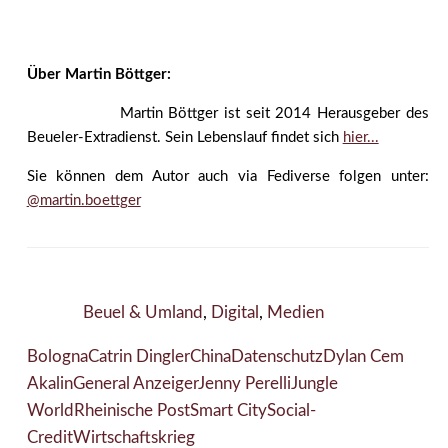
Über Martin Böttger:
Martin Böttger ist seit 2014 Herausgeber des
Beueler-Extradienst. Sein Lebenslauf findet sich
hier...
Sie können dem Autor auch via Fediverse folgen unter:
@martin.boettger
Beuel & Umland
,
Digital
,
Medien
Bologna
Catrin Dingler
China
Datenschutz
Dylan Cem
Akalin
General Anzeiger
Jenny Perelli
Jungle
World
Rheinische Post
Smart City
Social-
Credit
Wirtschaftskrieg