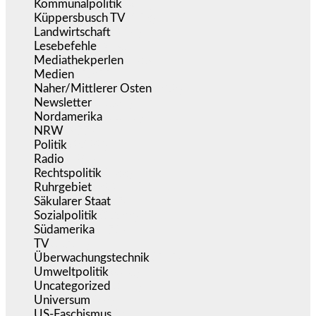
Kommunalpolitik
(255)
Küppersbusch TV
(153)
Landwirtschaft
(216)
Lesebefehle
(2.605)
Mediathekperlen
(536)
Medien
(5.355)
Naher/Mittlerer Osten
(828)
Newsletter
(1.068)
Nordamerika
(1.141)
NRW
(977)
Politik
(9.188)
Radio
(484)
Rechtspolitik
(533)
Ruhrgebiet
(392)
Säkularer Staat
(70)
Sozialpolitik
(1.233)
Südamerika
(471)
TV
(1.714)
Überwachungstechnik
(545)
Umweltpolitik
(640)
Uncategorized
(144)
Universum
(38)
US-Faschismus
(344)