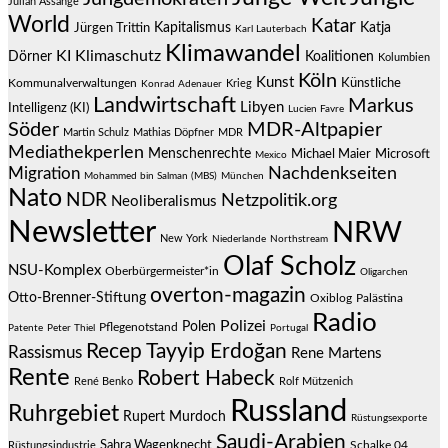
Julian Assange
World
Katar
Jürgen Trittin
Kapitalismus
Katja
Karl Lauterbach
Klimawandel
KI
Klimaschutz
Dörner
Koalitionen
Kolumbien
Köln
Kunst
Künstliche
Kommunalverwaltungen
Krieg
Konrad Adenauer
Landwirtschaft
Markus
Libyen
Intelligenz (KI)
Lucien Favre
Söder
MDR-Altpapier
Martin Schulz
Mathias Döpfner
MDR
Mediathekperlen
Menschenrechte
Michael Maier
Microsoft
Mexico
Migration
Nachdenkseiten
Mohammed bin Salman (MBS)
München
Nato
NDR
Netzpolitik.org
Neoliberalismus
Newsletter
NRW
New York
Niederlande
Northstream
Olaf Scholz
NSU-Komplex
Oberbürgermeister*in
Oligarchen
overton-magazin
Otto-Brenner-Stiftung
Oxiblog
Palästina
Radio
Polizei
Polen
Pflegenotstand
Patente
Peter Thiel
Portugal
Recep Tayyip Erdoğan
Rassismus
Rene Martens
Rente
Robert Habeck
René Benko
Rolf Mützenich
Russland
Ruhrgebiet
Rupert Murdoch
Rüstungsexporte
Saudi-Arabien
Sahra Wagenknecht
Schalke 04
Rüstungsindustrie