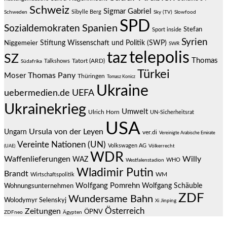
Schweiz
Sigmar Gabriel
Sibylle Berg
Schweden
Sky (TV)
Slowfood
SPD
Spanien
Sozialdemokraten
Stefan
Sport inside
Syrien
Stiftung Wissenschaft und Politik (SWP)
Niggemeier
SWR
telepolis
taz
SZ
Thomas
Talkshows
Tatort (ARD)
Südafrika
Türkei
Thomas Pany
Moser
Thüringen
Tomasz Konicz
Ukraine
uebermedien.de
UEFA
Ukrainekrieg
Umwelt
Ulrich Horn
UN-Sicherheitsrat
USA
Ursula von der Leyen
Ungarn
ver.di
Vereinigte Arabische Emirate
Vereinte Nationen (UN)
Volkswagen AG
(UAE)
Völkerrecht
WDR
Waffenlieferungen
Willy
WAZ
WHO
Westfalenstadion
Wladimir Putin
Brandt
Wirtschaftspolitik
WM
Wolfgang Pomrehn
Wolfgang Schäuble
Wohnungsunternehmen
ZDF
Wundersame Bahn
Wolodymyr Selenskyj
Xi Jinping
Österreich
Zeitungen
ÖPNV
ZDFneo
Ägypten