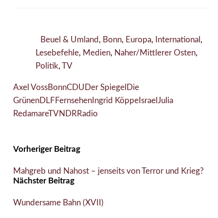
Beuel & Umland
,
Bonn
,
Europa
,
International
,
Lesebefehle
,
Medien
,
Naher/Mittlerer Osten
,
Politik
,
TV
Axel Voss
Bonn
CDU
Der Spiegel
Die
Grünen
DLF
Fernsehen
Ingrid Köppe
Israel
Julia
Reda
mareTV
NDR
Radio
Vorheriger Beitrag
Mahgreb und Nahost – jenseits von Terror und Krieg?
Nächster Beitrag
Wundersame Bahn (XVII)