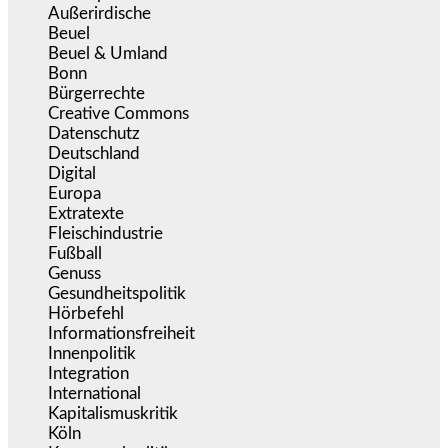
Außerirdische
(39)
Beuel
(525)
Beuel & Umland
(2.457)
Bonn
(637)
Bürgerrechte
(1.673)
Creative Commons
(466)
Datenschutz
(379)
Deutschland
(5.051)
Digital
(1.978)
Europa
(3.274)
Extratexte
(199)
Fleischindustrie
(50)
Fußball
(1.518)
Genuss
(1.206)
Gesundheitspolitik
(852)
Hörbefehl
(166)
Informationsfreiheit
(16)
Innenpolitik
(1.922)
Integration
(443)
International
(5.496)
Kapitalismuskritik
(254)
Köln
(338)