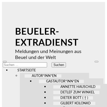
BEUELER-
EXTRADIENST
Meldungen und Meinungen aus
Beuel und der Welt
Mobile-
Suchfel
Suchen
Menü
ein-/au
nach:
ein-/ausblenden
STARTSEITE
AUTOR*INN*EN
GASTAUTOR*INN*EN
ANNETTE HAUSCHILD
DETLEF ZUM WINKEL
DIETER BOTT ( † )
GILBERT KOLONKO