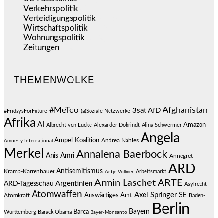
Verkehrspolitik
(538)
Verteidigungspolitik
(683)
Wirtschaftspolitik
(1.120)
Wohnungspolitik
(112)
Zeitungen
(524)
THEMENWOLKE
#MeToo
Afghanistan
3sat
AfD
#FridaysForFuture
(a)Soziale Netzwerke
Afrika
AI
Amazon
Albrecht von Lucke
Alexander Dobrindt
Alina Schwermer
Angela
Ampel-Koalition
Andrea Nahles
Amnesty International
Merkel
Annalena Baerbock
Anis Amri
Annegret
ARD
Antisemitismus
Kramp-Karrenbauer
Arbeitsmarkt
Antje Vollmer
Armin Laschet
ARTE
Argentinien
ARD-Tagesschau
Asylrecht
Atomwaffen
Axel Springer SE
Auswärtiges Amt
Atomkraft
Baden-
Berlin
Bayern
Barca
Württemberg
Barack Obama
Bayer-Monsanto