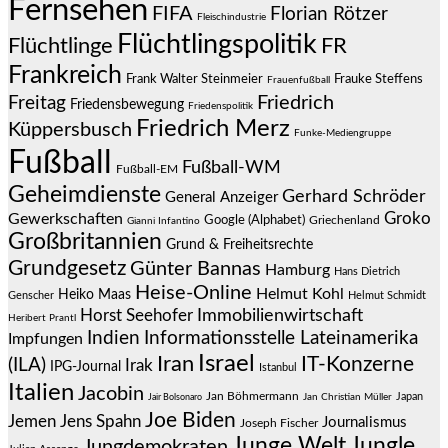
Fernsehen
FIFA
Florian Rötzer
Fleischindustrie
Flüchtlingspolitik
Flüchtlinge
FR
Frankreich
Frauke Steffens
Frank Walter Steinmeier
Frauenfußball
Friedrich
Freitag
Friedensbewegung
Friedenspolitik
Friedrich Merz
Küppersbusch
Funke-Mediengruppe
Fußball
Fußball-WM
Fußball-EM
Geheimdienste
Gerhard Schröder
General Anzeiger
Groko
Gewerkschaften
Google (Alphabet)
Griechenland
Gianni Infantino
Großbritannien
Grund & Freiheitsrechte
Grundgesetz
Günter Bannas
Hamburg
Hans Dietrich
Heise-Online
Helmut Kohl
Heiko Maas
Genscher
Helmut Schmidt
Immobilienwirtschaft
Horst Seehofer
Heribert Prantl
Indien
Informationsstelle Lateinamerika
Impfungen
Israel
Iran
IT-Konzerne
(ILA)
Irak
IPG-Journal
Istanbul
Italien
Jacobin
Jan Böhmermann
Japan
Jair Bolsonaro
Jan Christian Müller
Joe Biden
Jemen
Jens Spahn
Journalismus
Joseph Fischer
Junge Welt
Jungle
Jungdemokraten