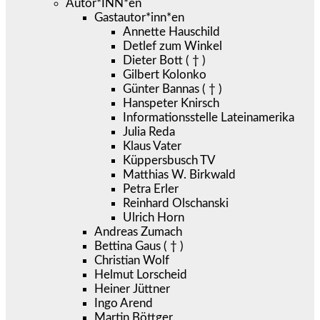
Autor*INN*en
Gastautor*inn*en
Annette Hauschild
Detlef zum Winkel
Dieter Bott ( † )
Gilbert Kolonko
Günter Bannas ( † )
Hanspeter Knirsch
Informationsstelle Lateinamerika
Julia Reda
Klaus Vater
Küppersbusch TV
Matthias W. Birkwald
Petra Erler
Reinhard Olschanski
Ulrich Horn
Andreas Zumach
Bettina Gaus ( † )
Christian Wolf
Helmut Lorscheid
Heiner Jüttner
Ingo Arend
Martin Böttger