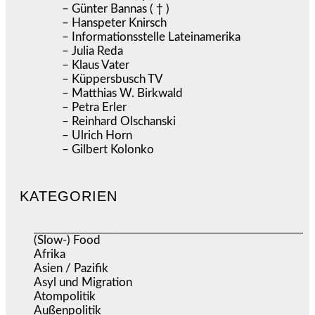
– Günter Bannas ( † )
– Hanspeter Knirsch
– Informationsstelle Lateinamerika
– Julia Reda
– Klaus Vater
– Küppersbusch TV
– Matthias W. Birkwald
– Petra Erler
– Reinhard Olschanski
– Ulrich Horn
– Gilbert Kolonko
KATEGORIEN
(Slow-) Food
(57)
Afrika
(508)
Asien / Pazifik
(634)
Asyl und Migration
(295)
Atompolitik
(1)
Außenpolitik
(1.721)