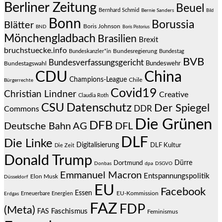
Berliner Zeitung
Beuel
Bernhard Schmid
Bernie Sanders
Bild
Bonn
Borussia
Blätter
Boris Johnson
BND
Boris Pistorius
Mönchengladbach
Brasilien
Brexit
bruchstuecke.info
Bundesregierung
Bundestag
Bundeskanzler*in
BVB
Bundesverfassungsgericht
Bundeswehr
Bundestagswahl
CDU
China
Champions-League
Chile
Bürgerrechte
Covid19
Christian Lindner
Creative
Claudia Roth
CSU
Datenschutz
Der Spiegel
DDR
Commons
Die Grünen
DFB
Deutsche Bahn AG
DFL
DLF
Die Linke
Digitalisierung
DLF Kultur
Die Zeit
Donald Trump
Dürre
Dortmund
Donbas
dpa
DSGVO
Emmanuel Macron
Entspannungspolitik
Elon Musk
Düsseldorf
EU
Facebook
Essen
EU-Kommission
Erneuerbare Energien
Erdgas
FAZ
FDP
(Meta)
Faschismus
FAS
Feminismus